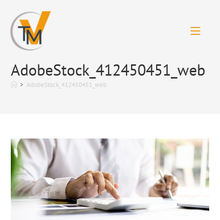
Zum
Inhalt
springen
AdobeStock_412450451_web
>
AdobeStock_412450451_web